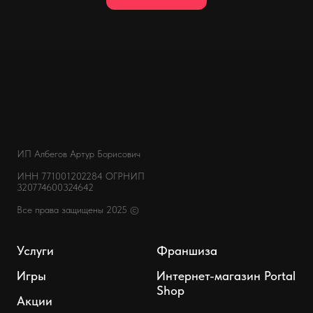
ИП Албегов Артур Борисович
ИНН 771001202284
ОГРНИП
320774600324642
Все права защищены 2025 ©
Услуги
Франшиза
Игры
Интернет-магазин Portal
Shop
Акции