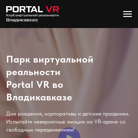
Парк виртуальной
реальности
Portal VR во
Владикавказе
Дни рождения, корпоративы и детские праздники.
Испытайте невероятные эмоции на VR-арене со
свободным передвижением!