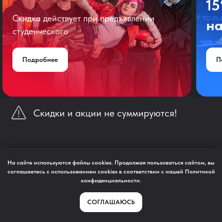
1
Скидка действует при предъявлении
на
студенческого
Подробнее
П
Скидки и акции не суммируются!
На сайте используются файлы cookies. Продолжая пользоваться сайтом, вы
Подарочные сертификаты
соглашаетесь с использованием cookies в соответствии с нашей
Политикой
конфиденциальности
.
СОГЛАШАЮСЬ