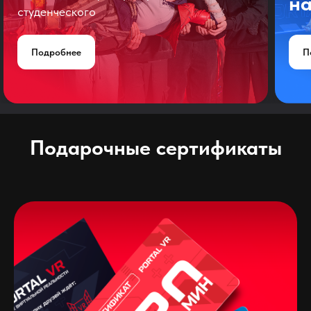
на
студенческого
Подробнее
П
Подарочные сертификаты