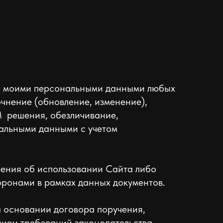
 с моими персональными данными любых
очнение (обновление, изменение),
M решения, обезличивание,
нальными данными с учетом
шения об использовании Сайта либо
оронами в рамках данных документов.
а основании договора поручения,
нием требований законодательства