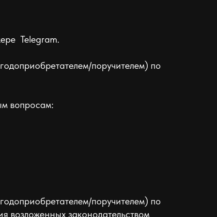
жере Telegram.
ыгодоприобретателем/поручителем) по
ым вопросам:
ыгодоприобретателем/поручителем) по
ния возложенных законодательством