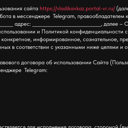
льзования сайта
https://vladikavkaz.portal-vr.ru/
(дал
та в мессенджере Telegram, правообладателем которых
________ адрес: ________________________________________, да
использовании и Политикой конфиденциальности св
 конкретное, информированное, сознательное, пр
ных в соответствии с указанными ниже целями и 
равового договора об использовании Сайта (Польз
сенджере Telegram:
ствляется для исполнения договора, стороной (в