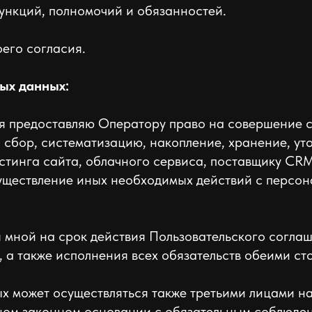
нкций, полномочий и обязанностей.
его согласия.
ых данных:
я я предоставляю Оператору право на совершение
: сбор, систематизацию, накопление, хранение, ут
остинга сайта, облачного сервиса, поставщику CR
существление иных необходимых действий с персо
я мной на срок действия Пользовательского согла
 а также исполнения всех обязательств обеими ст
х может осуществляться также третьими лицами н
ном законном основании с обязательным соблюде