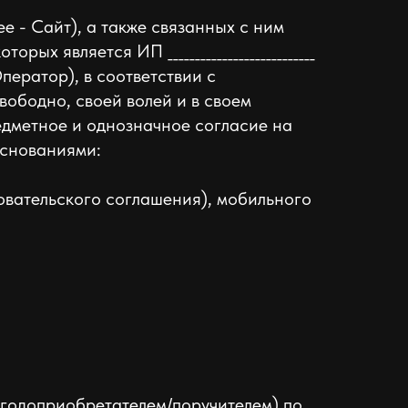
ее - Сайт), а также связанных с ним
 является ИП ___________________________
лее – Оператор), в соответствии с
ободно, своей волей и в своем
едметное и однозначное согласие на
основаниями:
овательского соглашения), мобильного
ыгодоприобретателем/поручителем) по